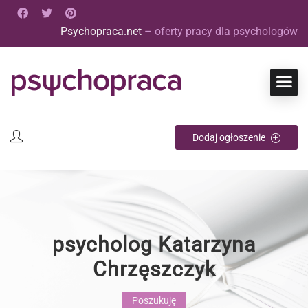
Psychopraca.net
– oferty pracy dla psychologów
Dodaj ogłoszenie
psycholog Katarzyna
Chrzęszczyk
Poszukuję