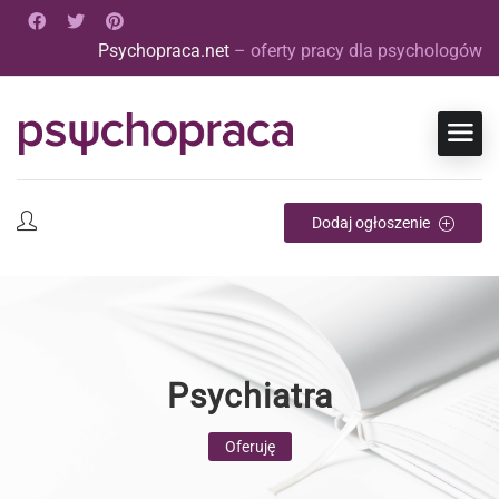
Psychopraca.net
– oferty pracy dla psychologów
Dodaj ogłoszenie
Psychiatra
Oferuję