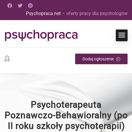
Psychopraca.net
– oferty pracy dla psychologów
Dodaj ogłoszenie
Psychoterapeuta
Poznawczo-Behawioralny (po
II roku szkoły psychoterapii)