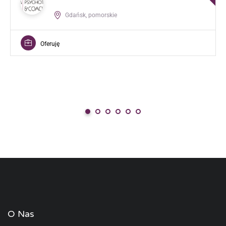
Gdańsk, pomorskie
Oferuję
O Nas