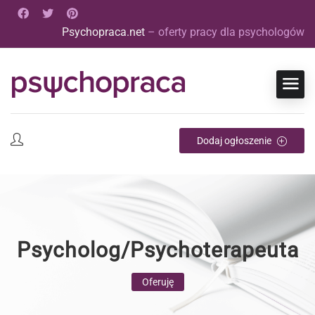
Psychopraca.net
– oferty pracy dla psychologów
Dodaj ogłoszenie
Psycholog/Psychoterapeuta
Oferuję