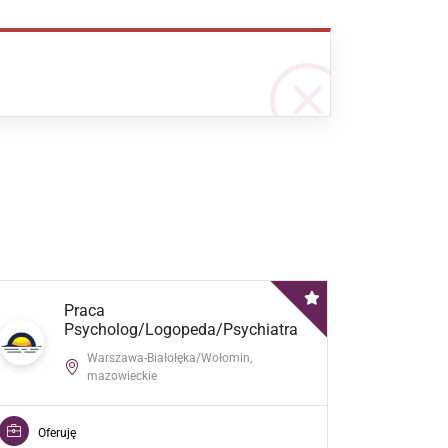
Praca
Psycholog/Logopeda/Psychiatra
Warszawa-Białołęka/Wołomin,
mazowieckie
Oferuj
Oferuję