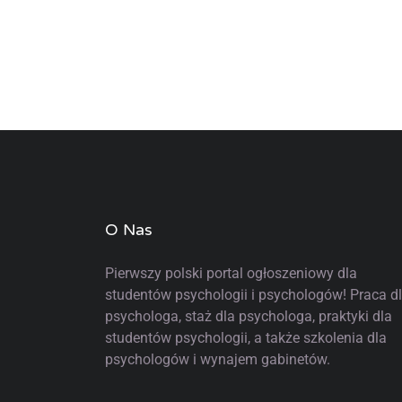
O Nas
Pierwszy polski portal ogłoszeniowy
dla
studentów psychologii i psychologów! Praca d
psychologa, staż dla psychologa, praktyki dla
studentów psychologii, a także szkolenia dla
psychologów i wynajem gabinetów.