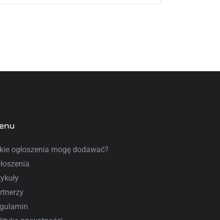
enu
kie ogłoszenia mogę dodawać?
łoszenia
tykuły
rtnerzy
gulamin