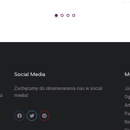
Social Media
M
Zachęcamy do obserwowania nas w social
Ja
la
media!
Og
Ar
Pa
Re