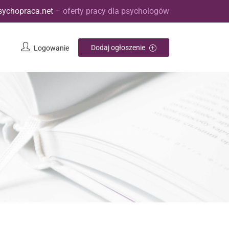
sychopraca.net
– oferty pracy dla psychologów
Dodaj ogłoszenie
Logowanie