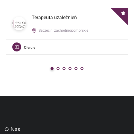
Terapeuta uzależnień
Szczecin, zachodniopomorskie
Oferuję
O Nas