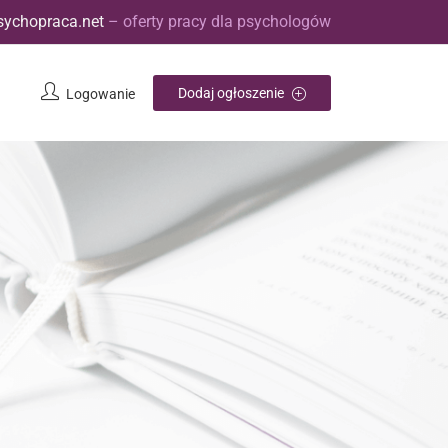
sychopraca.net
– oferty pracy dla psychologów
Dodaj ogłoszenie
Logowanie