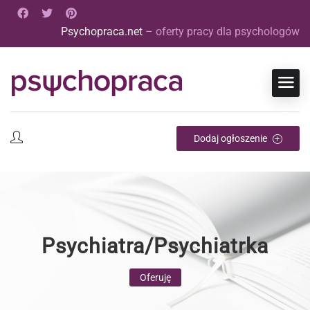
Psychopraca.net
– oferty pracy dla psychologów
Dodaj ogłoszenie
Psychiatra/Psychiatrka
Oferuję