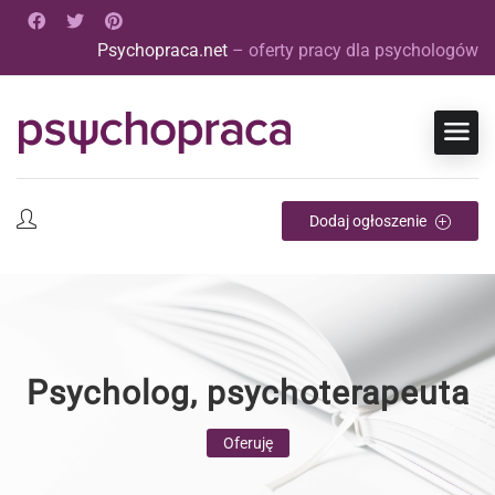
Psychopraca.net
– oferty pracy dla psychologów
Dodaj ogłoszenie
Psycholog, psychoterapeuta
Oferuję