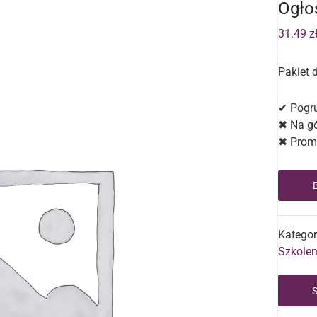
Ogło
31.49
z
Pakiet 
✔
Pogru
✖
Na gó
✖
Promo
Kategor
Szkolen