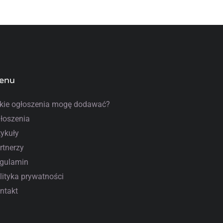
enu
kie ogłoszenia mogę dodawać?
łoszenia
tykuły
rtnerzy
gulamin
lityka prywatności
ntakt