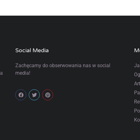
Social Media
M
Zachęcamy do obserwowania nas w social
Ja
la
media!
Og
Ar
Pa
Re
Po
Ko