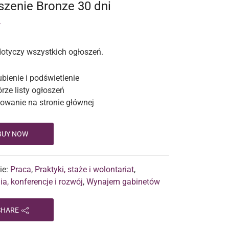
szenie Bronze 30 dni
ł
dotyczy wszystkich ogłoszeń.
bienie i podświetlenie
rze listy ogłoszeń
wanie na stronie głównej
BUY NOW
ie:
Praca
,
Praktyki, staże i wolontariat
,
ia, konferencje i rozwój
,
Wynajem gabinetów
SHARE