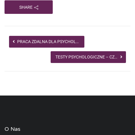
SHARE
PRACA ZDALNA DLA PSYCHOLOGA: JAK JĄ SOBIE UŁATWIĆ?
TESTY PSYCHOLOGICZNE – CZYM SĄ I JAK POWSTAJĄ?
O Nas