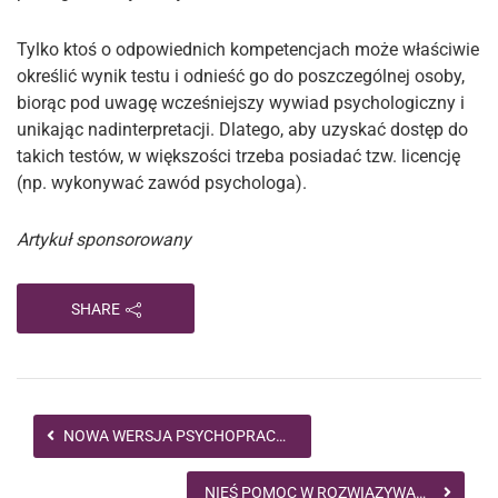
Tylko ktoś o odpowiednich kompetencjach może właściwie
określić wynik testu i odnieść go do poszczególnej osoby,
biorąc pod uwagę wcześniejszy wywiad psychologiczny i
unikając nadinterpretacji. Dlatego, aby uzyskać dostęp do
takich testów, w większości trzeba posiadać tzw. licencję
(np. wykonywać zawód psychologa).
Artykuł sponsorowany
SHARE
NOWA WERSJA PSYCHOPRACY – WAŻNE INFORMACJE I KORZYŚCI
NIEŚ POMOC W ROZWIĄZYWANIU PROBLEMÓW! STUDIUJ PSYCHOLOGIĘ NA WSB-NLU!