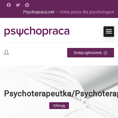
Psychopraca.net
– oferty pracy dla psychologów
Dodaj ogłoszenie
Psychoterapeutka/Psychotera
Oferuję