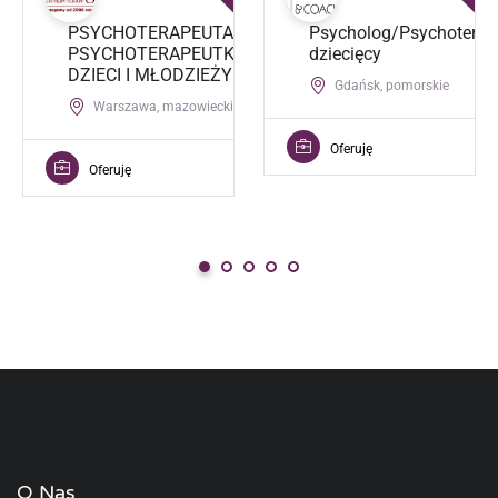
PSYCHOTERAPEUTA /
Psycholog/Psychoterap
PSYCHOTERAPEUTKA
dziecięcy
DZIECI I MŁODZIEŻY
Gdańsk, pomorskie
Warszawa, mazowieckie
Oferuję
Oferuję
O Nas